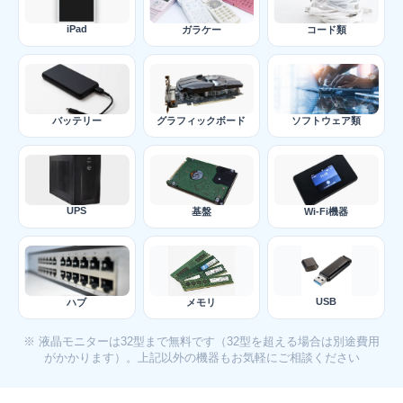
iPad
ガラケー
コード類
バッテリー
グラフィックボード
ソフトウェア類
UPS
基盤
Wi-Fi機器
USB
ハブ
メモリ
※ 液晶モニターは32型まで無料です（32型を超える場合は別途費用
がかかります）。上記以外の機器もお気軽にご相談ください