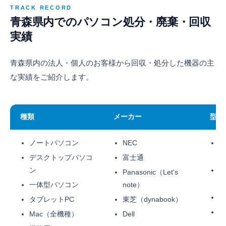
TRACK RECORD
青森県内でのパソコン処分・廃棄・回収
実績
青森県内の法人・個人のお客様から回収・処分した機器の主
な実績をご紹介します。
種類
メーカー
型式
ノートパソコン
NEC
Th
/
デスクトップパソコ
富士通
ン
Su
Panasonic（Let's
L
一体型パソコン
note）
L
タブレットPC
東芝（dynabook）
L
Mac（全機種）
Dell
通