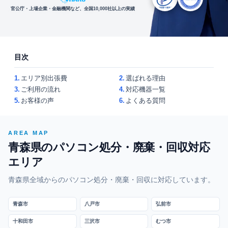
官公庁・上場企業・金融機関など、全国10,000社以上の実績
目次
1.
エリア別出張費
2.
選ばれる理由
3.
ご利用の流れ
4.
対応機器一覧
5.
お客様の声
6.
よくある質問
AREA MAP
青森県のパソコン処分・廃棄・回収対応
エリア
青森県全域からのパソコン処分・廃棄・回収に対応しています。
青森市
八戸市
弘前市
十和田市
三沢市
むつ市