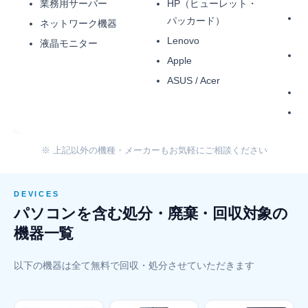
業務用サーバー
HP（ヒューレット・
Pr
パッカード）
ネットワーク機器
E
Lenovo
液晶モニター
La
Apple
I
ASUS / Acer
Ma
iM
※ 上記以外の機種・メーカーもお気軽にご相談ください
DEVICES
パソコンを含む処分・廃棄・回収対象の
機器一覧
以下の機器は全て無料で回収・処分させていただきます