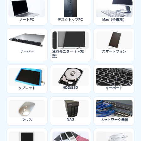
ノートPC
デスクトップPC
Mac（全機種）
サーバー
液晶モニター（〜32
スマートフォン
型）
HDD/SSD
タブレット
キーボード
NAS
マウス
ネットワーク機器