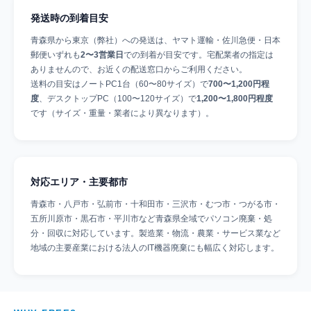
発送時の到着目安
青森県から東京（弊社）への発送は、ヤマト運輸・佐川急便・日本
郵便いずれも
2〜3営業日
での到着が目安です。宅配業者の指定は
ありませんので、お近くの配送窓口からご利用ください。
送料の目安はノートPC1台（60〜80サイズ）で
700〜1,200円程
度
、デスクトップPC（100〜120サイズ）で
1,200〜1,800円程度
です（サイズ・重量・業者により異なります）。
対応エリア・主要都市
青森市・八戸市・弘前市・十和田市・三沢市・むつ市・つがる市・
五所川原市・黒石市・平川市など青森県全域でパソコン廃棄・処
分・回収に対応しています。製造業・物流・農業・サービス業など
地域の主要産業における法人のIT機器廃棄にも幅広く対応します。