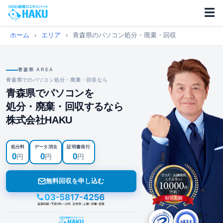
☰
ホーム
›
エリア
›
青森県のパソコン処分・廃棄・回収
青森県 AREA
青森県でのパソコン処分・廃棄・回収なら
青森県でパソコンを
処分・廃棄・回収するなら
株式会社HAKU
処分料
データ消去
証明書発行
0
0
0
円
円
円
無料回収を申し込む