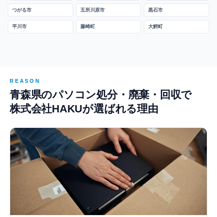
つがる市
五所川原市
黒石市
平川市
藤崎町
大鰐町
REASON
青森県のパソコン処分・廃棄・回収で
株式会社HAKUが選ばれる理由