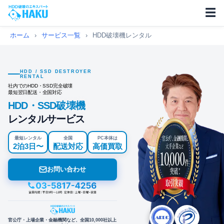
☰
ホーム
›
サービス一覧
›
HDD破壊機レンタル
HDD / SSD DESTROYER
RENTAL
社内でのHDD・SSD完全破壊
最短翌日配送・全国対応
HDD・SSD破壊機
レンタルサービス
最短レンタル
全国
PC本体は
2泊3日〜
配送対応
高価買取
お問い合わせ
官公庁・上場企業・金融機関など、全国10,000社以上