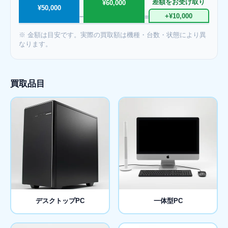
差額をお受け取り
¥60,000
¥50,000
+¥10,000
−
=
※ 金額は目安です。実際の買取額は機種・台数・状態により異
なります。
買取品目
デスクトップPC
一体型PC