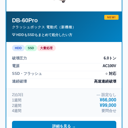
NEW!
DB-60Pro
クラッシュボックス 電動式（新機種）
💡 HDDもSSDもまとめて処分したい方
HDD
SSD
大量処理
破壊圧力
6.0トン
電源
AC100V
SSD・フラッシュ
○ 対応
連続破壊
高速連続破壊
2泊3日
― 設定なし
¥66,000
1週間
¥99,000
2週間
4週間
要問合せ
詳細を見る →