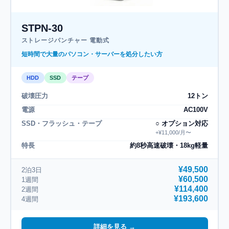
STPN-30
ストレージパンチャー 電動式
短時間で大量のパソコン・サーバーを処分したい方
HDD
SSD
テープ
破壊圧力
12トン
電源
AC100V
SSD・フラッシュ・テープ
○ オプション対応
+¥11,000/月〜
特長
約8秒高速破壊・18kg軽量
¥49,500
2泊3日
¥60,500
1週間
¥114,400
2週間
¥193,600
4週間
詳細を見る →