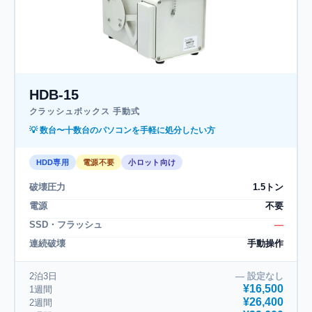
HDB-15
クラッシュボックス 手動式
💡 数台〜十数台のパソコンを手軽に処分したい方
HDD専用
電源不要
小ロット向け
破壊圧力
1.5トン
電源
不要
SSD・フラッシュ
―
連続破壊
手動操作
2泊3日
― 設定なし
¥16,500
1週間
¥26,400
2週間