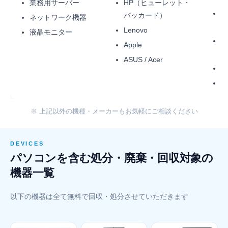
業務用サーバー
HP（ヒューレット・
Pr
パッカード）
ネットワーク機器
E
Lenovo
液晶モニター
La
Apple
I
ASUS / Acer
Ma
iM
※ 上記以外の機種・メーカーもお気軽にご相談ください
DEVICES
パソコンを含む処分・廃棄・回収対象の
機器一覧
以下の機器は全て無料で回収・処分させていただきます