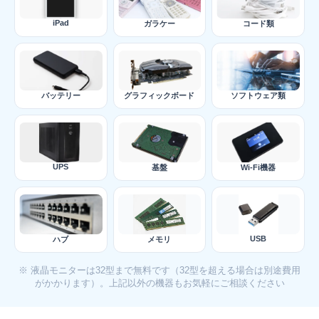
iPad
ガラケー
コード類
バッテリー
グラフィックボード
ソフトウェア類
UPS
基盤
Wi-Fi機器
USB
ハブ
メモリ
※ 液晶モニターは32型まで無料です（32型を超える場合は別途費用
がかかります）。上記以外の機器もお気軽にご相談ください