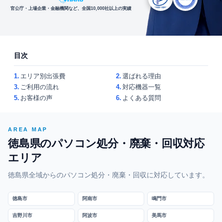
官公庁・上場企業・金融機関など、全国10,000社以上の実績
目次
1.
エリア別出張費
2.
選ばれる理由
3.
ご利用の流れ
4.
対応機器一覧
5.
お客様の声
6.
よくある質問
AREA MAP
徳島県のパソコン処分・廃棄・回収対応
エリア
徳島県全域からのパソコン処分・廃棄・回収に対応しています。
徳島市
阿南市
鳴門市
吉野川市
阿波市
美馬市