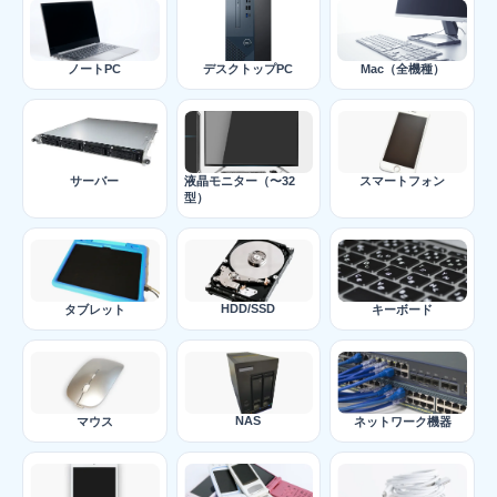
ノートPC
デスクトップPC
Mac（全機種）
サーバー
液晶モニター（〜32
スマートフォン
型）
HDD/SSD
タブレット
キーボード
NAS
マウス
ネットワーク機器