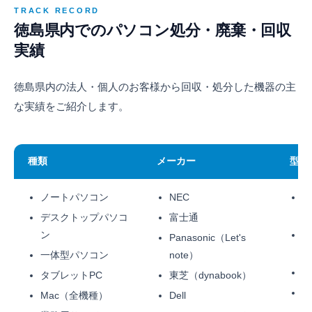
TRACK RECORD
徳島県内でのパソコン処分・廃棄・回収
実績
徳島県内の法人・個人のお客様から回収・処分した機器の主
な実績をご紹介します。
種類
メーカー
型式
ノートパソコン
NEC
Th
/
デスクトップパソコ
富士通
ン
Su
Panasonic（Let's
L
一体型パソコン
note）
L
タブレットPC
東芝（dynabook）
L
Mac（全機種）
Dell
通