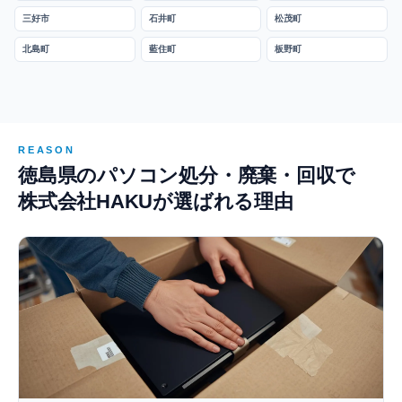
三好市
石井町
松茂町
北島町
藍住町
板野町
REASON
徳島県のパソコン処分・廃棄・回収で
株式会社HAKUが選ばれる理由