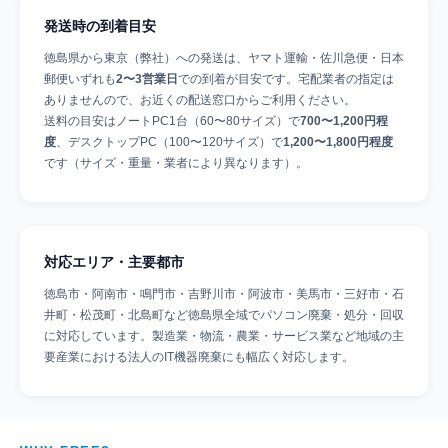
発送時の到着目安
徳島県から東京（弊社）への発送は、ヤマト運輸・佐川急便・日本
郵便いずれも
2〜3営業日
での到着が目安です。宅配業者の指定は
ありませんので、お近くの配送窓口からご利用ください。
送料の目安はノートPC1台（60〜80サイズ）で
700〜1,200円程
度
、デスクトップPC（100〜120サイズ）で
1,200〜1,800円程度
です（サイズ・重量・業者により異なります）。
対応エリア・主要都市
徳島市・阿南市・鳴門市・吉野川市・阿波市・美馬市・三好市・石
井町・松茂町・北島町など徳島県全域でパソコン廃棄・処分・回収
に対応しています。製造業・物流・農業・サービス業など地域の主
要産業における法人のIT機器廃棄にも幅広く対応します。