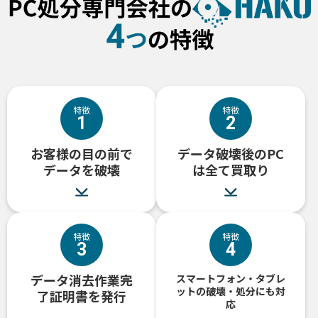
特徴
特徴
1
2
お客様の目の前で
データ破壊後のPC
データを破壊
は
全て買取り
特徴
特徴
3
4
データ消去作業完
スマートフォン・タブレ
ットの破壊・処分にも
対
了
証明書を発行
応