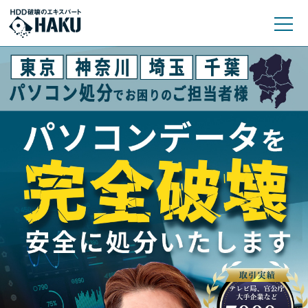
HDD・SSD物理破壊・データ消去サービス｜¥1,540〜・証明書即日発行