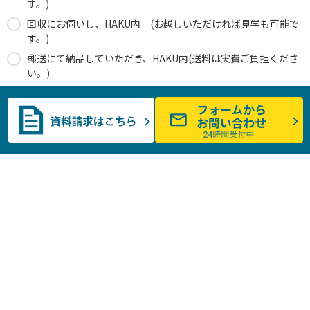
す。)
回収にお伺いし、HAKU内 (お越しいただければ見学も可能で
す。)
郵送にて納品していただき、HAKU内(送料は実費ご負担くださ
い。)
未定
証明書は必要ですか？
必要・写真付き証明書 (HDD1台に1枚発行)
必要・一覧証明書 (1枚に20台分記載)
不要
未定
▼ 破壊する機器の台数を入力してください
台
デスクトップPC
台
ノートPC