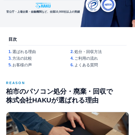
官公庁・上場企業・金融機関など、全国10,000社以上の実績
目次
1.
選ばれる理由
2.
処分・回収方法
3.
方法の比較
4.
ご利用の流れ
5.
お客様の声
6.
よくある質問
REASON
柏市のパソコン処分・廃棄・回収で
株式会社HAKUが選ばれる理由