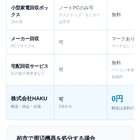
小型家電回収ボッ
ノートPCのみ可
クス
無料
デスクトップ・モニター
18か所
は不可
メーカー回収
マークあり：
可
PCリサイクル
マークなし：有
無料
宅配回収サービス
可
パソコン本体が
区の協力事業者など
箱無料
0円
株式会社HAKU
可
1台から
郵送・持込・出張
郵送は送料のみ
柏市で周辺機器を処分する場合