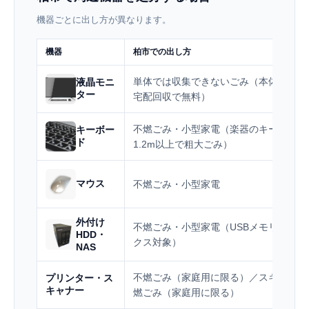
機器ごとに出し方が異なります。
機器
柏市での出し方
単体では収集できないごみ（本体と一緒
液晶モニ
ター
宅配回収で無料）
不燃ごみ・小型家電（楽器のキーボード
キーボー
ド
1.2m以上で粗大ごみ）
マウス
不燃ごみ・小型家電
外付け
不燃ごみ・小型家電（USBメモリは回収
HDD・
クス対象）
NAS
不燃ごみ（家庭用に限る）／スキャナー
プリンター・ス
キャナー
燃ごみ（家庭用に限る）