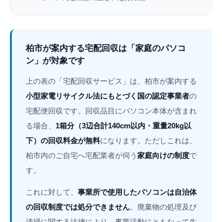
柏市が案内する宅配回収は「家庭のパソコ
ン」が対象です
上の表の「宅配回収サービス」は、柏市が案内する
小型家電リサイクル法にもとづく国の認定事業者
の
宅配便回収です。回収品目にパソコン本体が含まれ
る場合、
1箱分（3辺合計140cm以内・重量20kg以
下）の回収料金が無料
になります。ただしこれは、
柏市内のご自宅へ宅配業者が伺う
家庭向けの制度
で
す。
これに対して、
事業所で使用したパソコンは自治体
の回収制度では処分できません
。廃棄物の処理及び
清掃に関する法律により、事業活動にともなって生