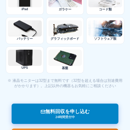
iPad
ガラケー
コード類
バッテリー
グラフィックボード
ソフトウェア類
UPS
基盤
※ 液晶モニターは32型まで無料です（32型を超える場合は別途費用
がかかります）。上記以外の機器もお気軽にご相談ください
無料回収を申し込む
24時間受付中