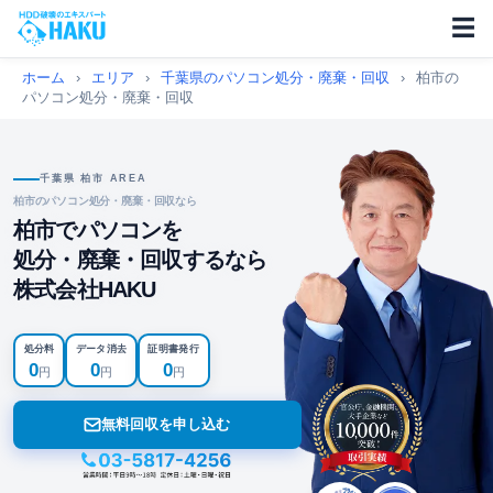
☰
ホーム
›
エリア
›
千葉県のパソコン処分・廃棄・回収
›
柏市の
パソコン処分・廃棄・回収
千葉県 柏市 AREA
柏市のパソコン処分・廃棄・回収なら
柏市でパソコンを
処分・廃棄・回収するなら
株式会社HAKU
処分料
データ消去
証明書発行
0
0
0
円
円
円
無料回収を申し込む