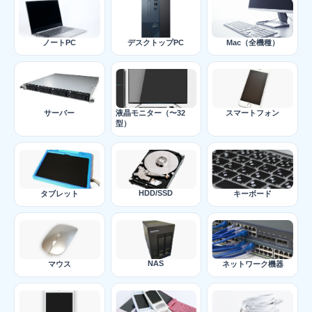
ノートPC
デスクトップPC
Mac（全機種）
サーバー
液晶モニター（〜32
スマートフォン
型）
HDD/SSD
タブレット
キーボード
NAS
マウス
ネットワーク機器