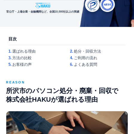
官公庁・上場企業・金融機関など、全国10,000社以上の実績
目次
1.
選ばれる理由
2.
処分・回収方法
3.
方法の比較
4.
ご利用の流れ
5.
お客様の声
6.
よくある質問
REASON
所沢市のパソコン処分・廃棄・回収で
株式会社HAKUが選ばれる理由