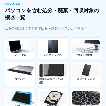
DEVICES
パソコンを含む処分・廃棄・回収対象の
機器一覧
以下の機器は全て無料で回収・処分させていただきます
ノートPC
デスクトップPC
Mac（全機種）
サーバー
液晶モニター（〜32
スマートフォン
型）