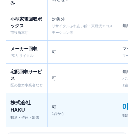
み
小型家電回収ボ
対象外
ックス
無料
リサイクルふれあい館・東所沢エコス
市役所本庁
テーション等
メーカー回収
マー
可
PCリサイクル
マーク
宅配回収サービ
無料
ス
可
パソコ
区の協力事業者など
1箱無
株式会社
0円
可
HAKU
1台から
郵送は
郵送・持込・出張