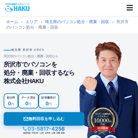
☰
ホーム
›
エリア
›
埼玉県のパソコン処分・廃棄・回収
›
所沢市
のパソコン処分・廃棄・回収
埼玉県 所沢市 AREA
所沢市のパソコン処分・廃棄・回収なら
所沢市でパソコンを
処分・廃棄・回収するなら
株式会社HAKU
処分料
データ消去
証明書発行
0
0
0
円
円
円
無料回収を申し込む