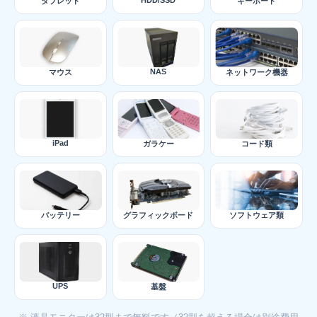
HDD/SSD
タブレット
キーボード
NAS
マウス
ネットワーク機器
iPad
ガラケー
コード類
バッテリー
グラフィックボード
ソフトウェア類
UPS
基盤