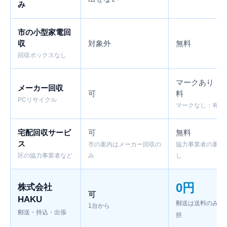
み
市の小型家電回
収
対象外
無料
回収ボックスなし
マークあり：
メーカー回収
可
料
PCリサイクル
マークなし：有料
宅配回収サービ
可
無料
ス
市の案内はメーカー回収の
協力事業者の案内
区の協力事業者など
み
し
0円
株式会社
可
HAKU
郵送は送料のみご
1台から
郵送・持込・出張
担