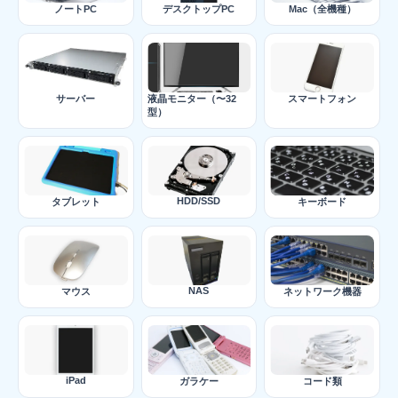
ノートPC
デスクトップPC
Mac（全機種）
サーバー
液晶モニター（〜32
スマートフォン
型）
HDD/SSD
タブレット
キーボード
NAS
マウス
ネットワーク機器
iPad
ガラケー
コード類