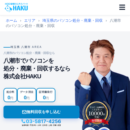
☰
ホーム
›
エリア
›
埼玉県のパソコン処分・廃棄・回収
›
八潮市
のパソコン処分・廃棄・回収
埼玉県 八潮市 AREA
八潮市のパソコン処分・廃棄・回収なら
八潮市でパソコンを
処分・廃棄・回収するなら
株式会社HAKU
処分料
データ消去
証明書発行
0
0
0
円
円
円
無料回収を申し込む