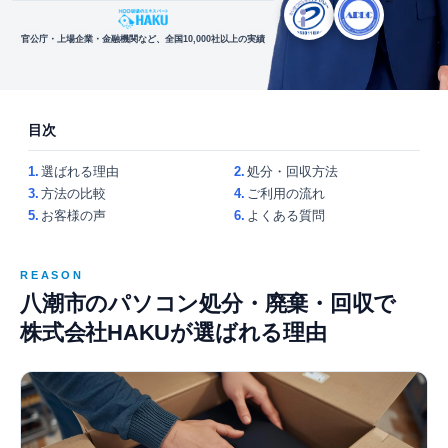
官公庁・上場企業・金融機関など、全国10,000社以上の実績
目次
1.
選ばれる理由
2.
処分・回収方法
3.
方法の比較
4.
ご利用の流れ
5.
お客様の声
6.
よくある質問
REASON
八潮市のパソコン処分・廃棄・回収で
株式会社HAKUが選ばれる理由