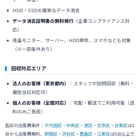
HDD・SSDの確実なデータ消去
データ消去証明書の無料発行
（企業コンプライアンス対
応）
液晶モニター、サーバー、HDD単体、スマホなども対象
（※一部条件あり）
回収対応エリア
法人のお客様（東京都内）
：スタッフが訪問回収（無料・
最短当日対応可）
個人のお客様（全国対応）
：宅配・郵送でご利用可能（送
料のみご負担）
各区の出張費条件：
千代田区
・
中央区
・
港区
・
文京区
・
台東区
は1
台から出張費無料、
新宿区
・
渋谷区
・
豊島区
・
江東区
は5台以上で