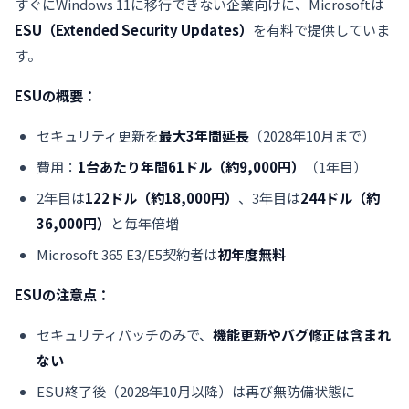
すぐにWindows 11に移行できない企業向けに、Microsoftは
ESU（Extended Security Updates）
を有料で提供していま
す。
ESUの概要：
セキュリティ更新を
最大3年間延長
（2028年10月まで）
費用：
1台あたり年間61ドル（約9,000円）
（1年目）
2年目は
122ドル（約18,000円）
、3年目は
244ドル（約
36,000円）
と毎年倍増
Microsoft 365 E3/E5契約者は
初年度無料
ESUの注意点：
セキュリティパッチのみで、
機能更新やバグ修正は含まれ
ない
ESU終了後（2028年10月以降）は再び無防備状態に